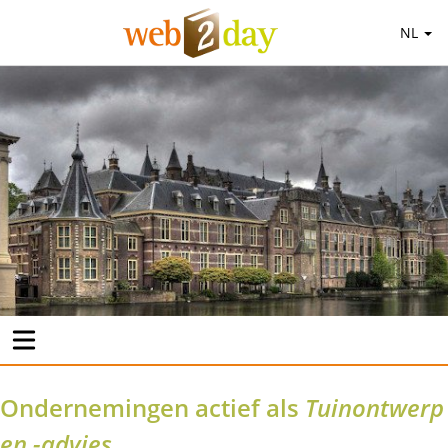
NL
Ondernemingen actief als
Tuinontwerp
en -advies