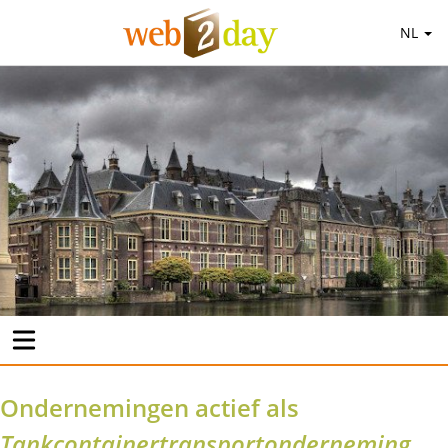
NL
Ondernemingen actief als
Tankcontainertransportonderneming