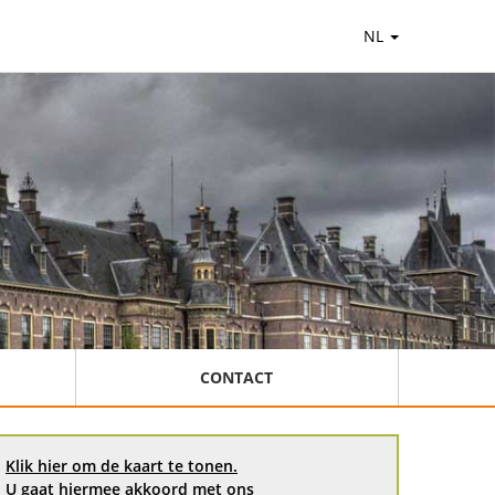
NL
CONTACT
Klik hier om de kaart te tonen.
U gaat hiermee akkoord met ons