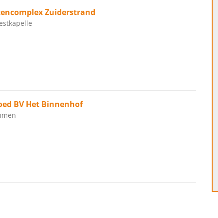
encomplex Zuiderstrand
estkapelle
oed BV Het Binnenhof
immen