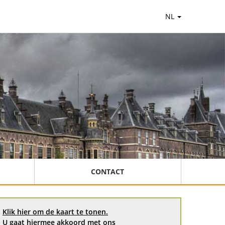
NL
CONTACT
Klik hier om de kaart te tonen.
U gaat hiermee akkoord met ons