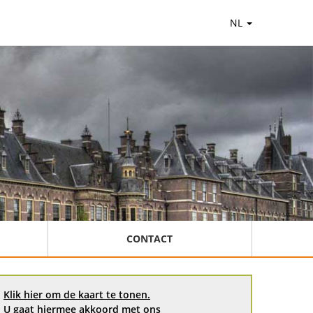
NL
CONTACT
Klik hier om de kaart te tonen.
U gaat hiermee akkoord met ons