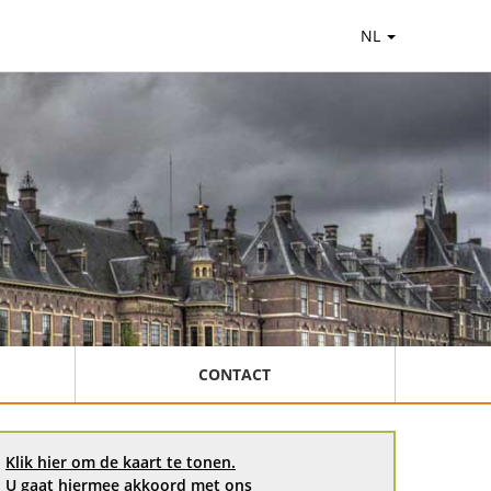
NL
CONTACT
Klik hier om de kaart te tonen.
U gaat hiermee akkoord met ons