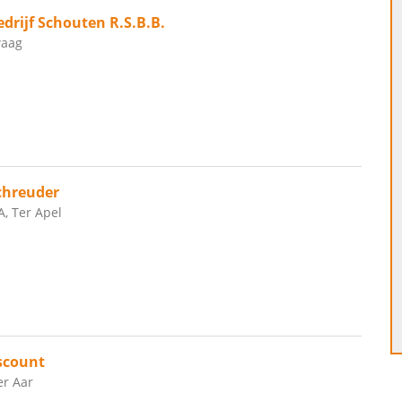
drijf Schouten R.S.B.B.
waag
chreuder
A, Ter Apel
scount
er Aar