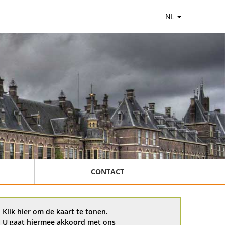
NL
CONTACT
Klik hier om de kaart te tonen.
U gaat hiermee akkoord met ons