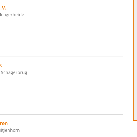
.V.
Hoogerheide
s
, Schagerbrug
ren
uitjenhorn