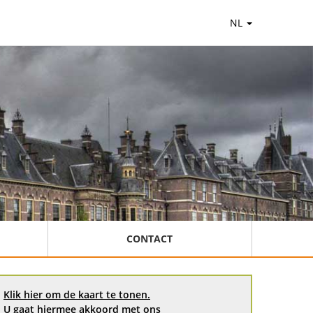
NL
CONTACT
Klik hier om de kaart te tonen.
U gaat hiermee akkoord met ons