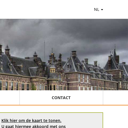
NL
CONTACT
Klik hier om de kaart te tonen.
U gaat hiermee akkoord met ons