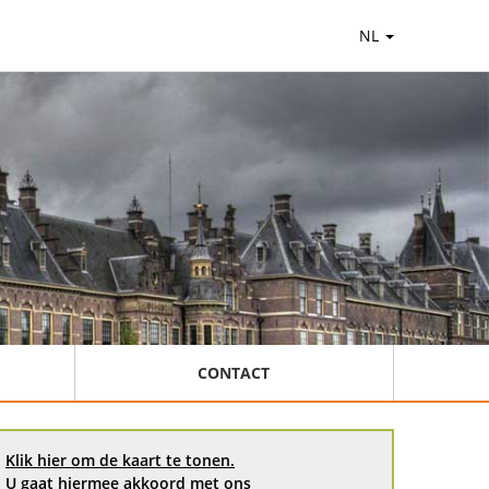
NL
CONTACT
Klik hier om de kaart te tonen.
U gaat hiermee akkoord met ons