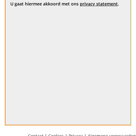
U gaat hiermee akkoord met ons
privacy statement
.
Contact
|
Cookies
|
Privacy
|
Algemene voorwaarden