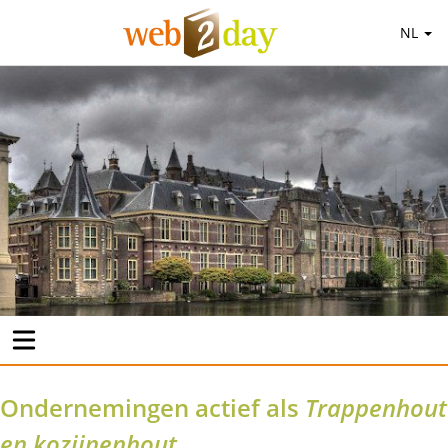
NL
Ondernemingen actief als
Trappenhout
en kozijnenhout