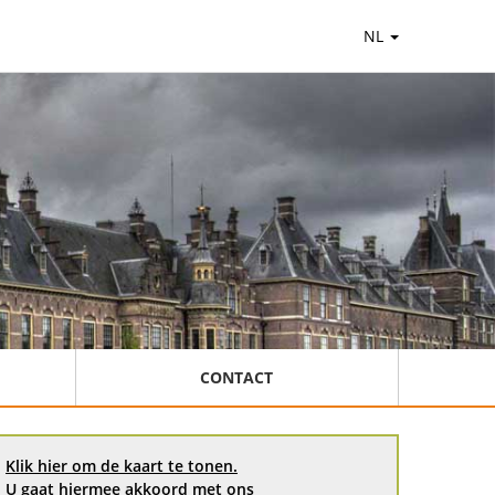
NL
CONTACT
Klik hier om de kaart te tonen.
U gaat hiermee akkoord met ons