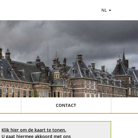
NL
CONTACT
Klik hier om de kaart te tonen.
U gaat hiermee akkoord met ons