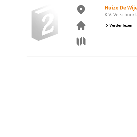
Huize De Wije
K.V. Verschuurl
Verder lezen