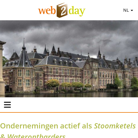
NL
Ondernemingen actief als
Stoomketels
& Waterontharders