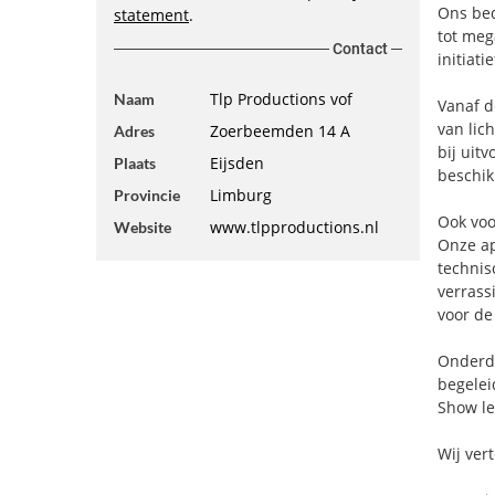
Ons bed
statement
.
tot meg
Contact
initiat
Tlp Productions vof
Naam
Vanaf d
van lic
Zoerbeemden 14 A
Adres
bij uit
Eijsden
Plaats
beschikk
Limburg
Provincie
Ook voo
www.tlpproductions.nl
Website
Onze ap
technis
verrass
voor de
Onderde
begelei
Show le
Wij ver