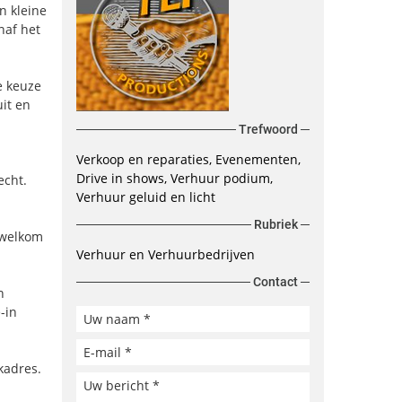
n kleine
naf het
e keuze
uit en
Trefwoord
Verkoop en reparaties, Evenementen,
Drive in shows, Verhuur podium,
echt.
Verhuur geluid en licht
Rubriek
 welkom
Verhuur en Verhuurbedrijven
Contact
n
-in
kadres.