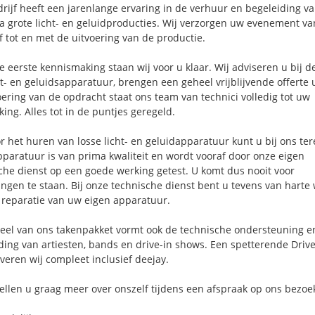
rijf heeft een jarenlange ervaring in de verhuur en begeleiding va
a grote licht- en geluidproducties. Wij verzorgen uw evenement va
ief tot en met de uitvoering van de productie.
e eerste kennismaking staan wij voor u klaar. Wij adviseren u bij d
ht- en geluidsapparatuur, brengen een geheel vrijblijvende offerte 
voering van de opdracht staat ons team van technici volledig tot uw
ing. Alles tot in de puntjes geregeld.
r het huren van losse licht- en geluidapparatuur kunt u bij ons ter
paratuur is van prima kwaliteit en wordt vooraf door onze eigen
che dienst op een goede werking getest. U komt dus nooit voor
ingen te staan. Bij onze technische dienst bent u tevens van harte
 reparatie van uw eigen apparatuur.
el van ons takenpakket vormt ook de technische ondersteuning e
ding van artiesten, bands en drive-in shows. Een spetterende Drive
veren wij compleet inclusief deejay.
tellen u graag meer over onszelf tijdens een afspraak op ons bezoe